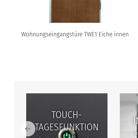
Wohnungseingangstüre TWE1 Eiche innen
TOUCH-
TAGESFUNKTION
mi
g