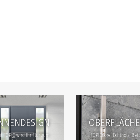
INNENDESIGN
OBERFLÄCH
t TOPIC wird Ihr Flur zum
TOPICcore, Echtholz, Bet