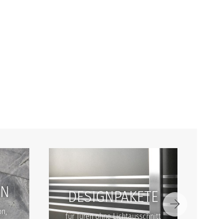
EN
DESIGNPAKETE
on,
für Türen ohne Lichtausschnitt