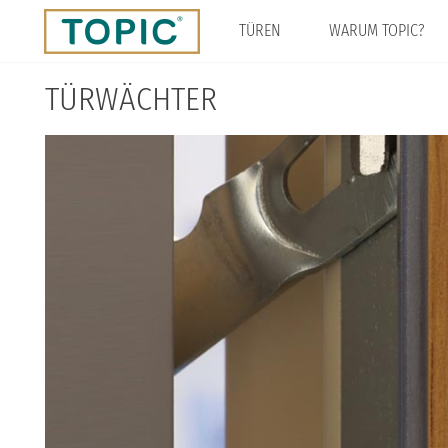
Direkt
zum
TÜREN
WARUM TOPIC?
Inhalt
TÜRWÄCHTER