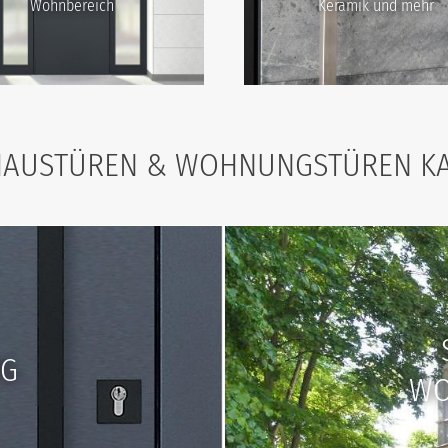
Wohnbereich
Keramik und mehr
HAUSTÜREN & WOHNUNGSTÜREN K
OG
WO