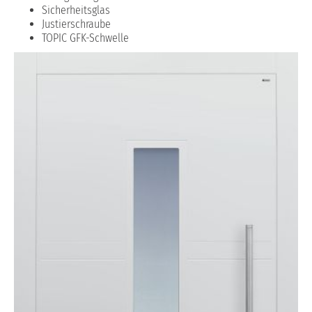
Sicherheitsglas
Justierschraube
TOPIC GFK-Schwelle