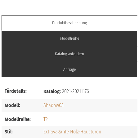
Produktbeschreibung
Modellreihe
Katalog anfordern
Anfrage
Türdetails:
Katalog:
2021-20211176
Modell:
Shadow03
Modellreihe:
T2
Stil:
Extravagante Holz-Haustüren